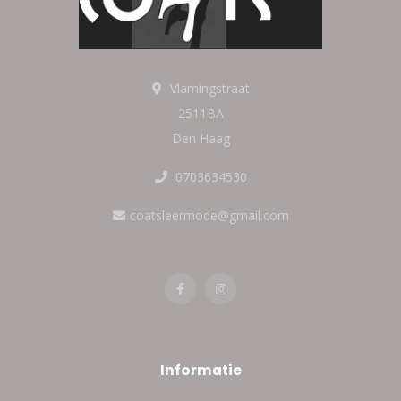
Vlamingstraat
2511BA
Den Haag
0703634530
coatsleermode@gmail.com
Informatie