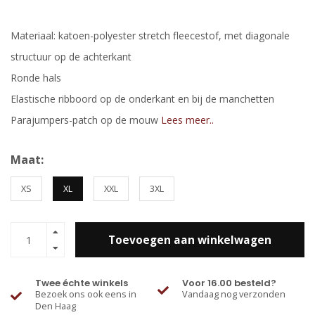
Materiaal: katoen-polyester stretch fleecestof, met diagonale
structuur op de achterkant
Ronde hals
Elastische ribboord op de onderkant en bij de manchetten
Parajumpers-patch op de mouw
Lees meer..
Maat:
XS
XL
XXL
3XL
Toevoegen aan winkelwagen
Twee échte winkels
Voor 16.00 besteld?
Bezoek ons ook eens in
Vandaag nog verzonden
Den Haag