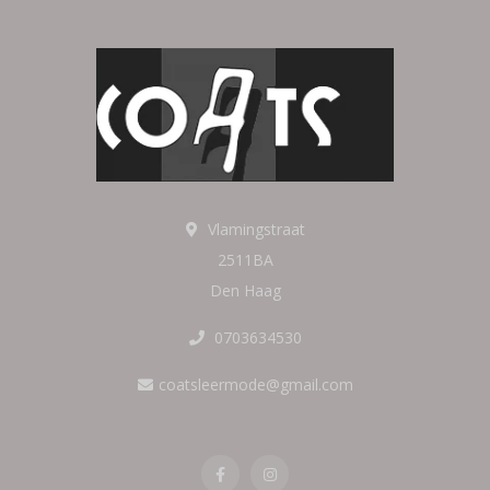
Vlamingstraat
2511BA
Den Haag
0703634530
coatsleermode@gmail.com