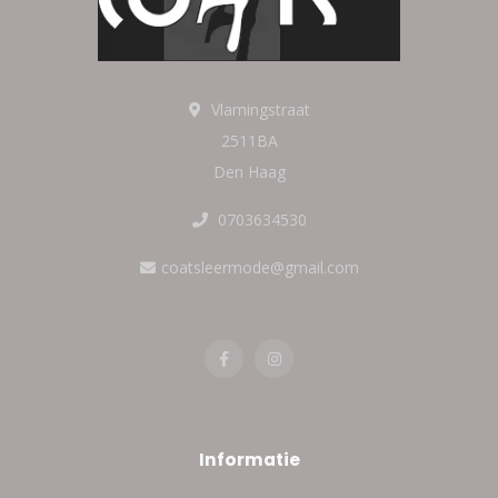
Vlamingstraat
2511BA
Den Haag
0703634530
coatsleermode@gmail.com
Informatie