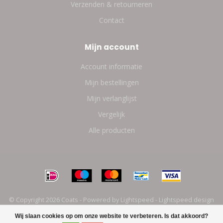
Verzenden & retourneren
Contact
Mijn account
Account informatie
Mijn bestellingen
Mijn verlanglijst
Vergelijk
Alle producten
© Copyright 2026 Coats - Powered by
Lightspeed
-
Lightspeed design
by
Dyvelopment
Wij slaan cookies op om onze website te verbeteren. Is dat akkoord?
FILTERS