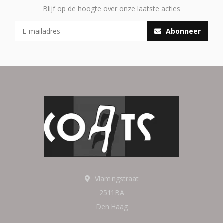
Blijf op de hoogte over onze laatste acties
Abonneer
Vlamingstraat
2511BA
Den Haag