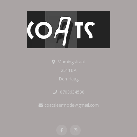
Vlamingstraat
2511BA
Den Haag
0703634530
coatsleermode@gmail.com