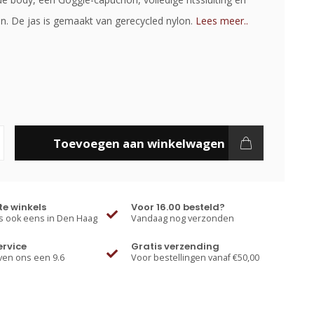
n. De jas is gemaakt van gerecycled nylon.
Lees meer..
Toevoegen aan winkelwagen
e winkels
Voor 16.00 besteld?
 ook eens in Den Haag
Vandaag nog verzonden
ervice
Gratis verzending
ven ons een 9.6
Voor bestellingen vanaf €50,00