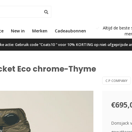
Altijd de beste 
ce
New in
Gratis verzending vanaf €50,00
Merken
Cadeaubonnen
mer
ijke actie: Gebruik code "Coats10 " voor 10% KORTING op niet-afgeprijsde ar
cket Eco chrome-Thyme
C.P COMPANY
€695,
Donsjack v
gewatteerd