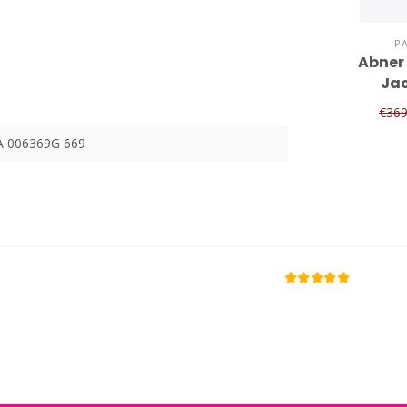
P
Abner
Jac
€369
 006369G 669