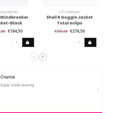
ARAJUMPERS
C.P COMPANY
 Windbreaker
Shell R Goggle Jacket
She
ket-Black
Total eclips
€184,50
€276,50
,00
€395,00