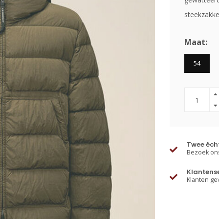
steekzakke
Maat:
54
Twee écht
Bezoek ons
Klantens
Klanten ge