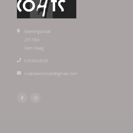
Vlamingstraat
2511BA
Den Haag
0703634530
coatsleermode@gmail.com