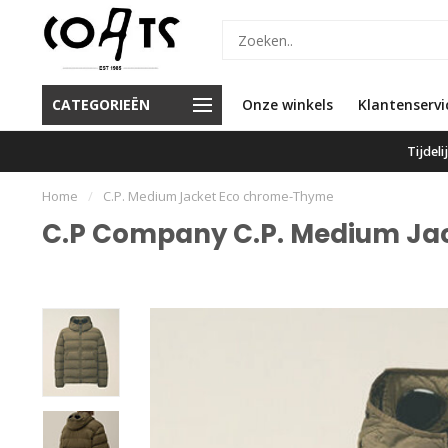
or 16.00 besteld, vandaag
CATEGORIEËN
Onze winkels
Klanten geven ons een 9.6
Klantenservi
verzonden
Tijdel
Home
/
C.P. Medium Jacket Eco chrome-Thyme
C.P Company C.P. Medium Ja