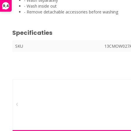
- Wash separately
- Wash inside out
9,4
- Remove detachable accessories before washing
Specificaties
SKU
13CMOW027A