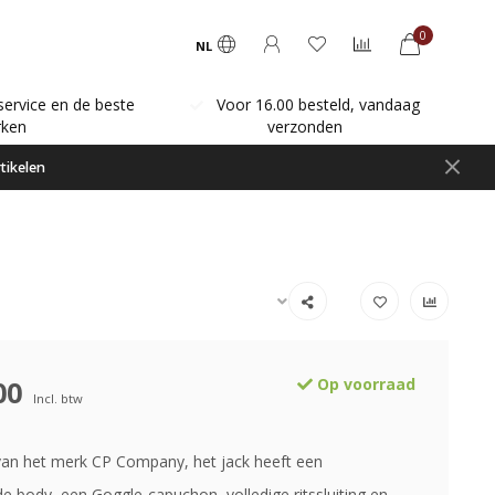
0
NL
service en de beste
Voor 16.00 besteld, vandaag
ken
verzonden
tikelen
00
Op voorraad
Incl. btw
an het merk CP Company, het jack heeft een
e body, een Goggle-capuchon, volledige ritssluiting en