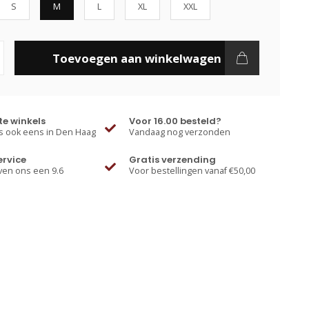
S
M
L
XL
XXL
Toevoegen aan winkelwagen
e winkels
Voor 16.00 besteld?
 ook eens in Den Haag
Vandaag nog verzonden
ervice
Gratis verzending
ven ons een 9.6
Voor bestellingen vanaf €50,00