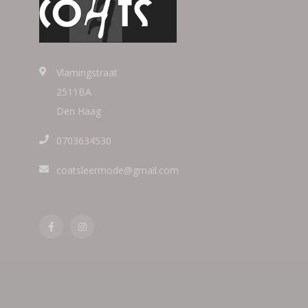
Vlamingstraat
2511BA
Den Haag
0703634530
coatsleermode@gmail.com