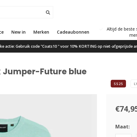
Altijd de beste 
ce
New in
Gratis verzending vanaf €50,00
Merken
Cadeaubonnen
mer
ijke actie: Gebruik code "Coats10 " voor 10% KORTING op niet-afgeprijsde ar
k Jumper-Future blue
SS25
L
€74,9
Maat: