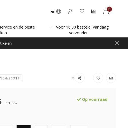
0
NL
service en de beste
Voor 16.00 besteld, vandaag
ken
verzonden
tikelen
YLE & SCOTT
5
Op voorraad
Incl. btw