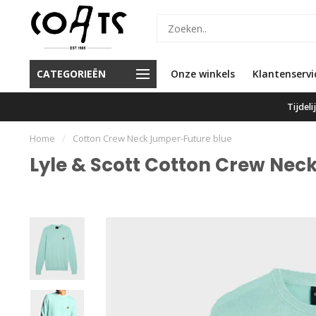
or 16.00 besteld, vandaag
CATEGORIEËN
Onze winkels
Klanten geven ons een 9.6
Klantenservi
verzonden
Tijdel
Home
/
Cotton Crew Neck Jumper-Future blue
Lyle & Scott Cotton Crew Nec