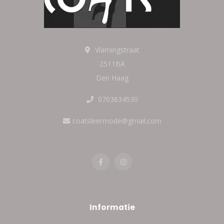
Vlamingstraat
2511BA
Den Haag
0703634530
coatsleermode@gmail.com
Informatie