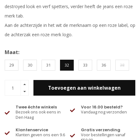
destroyed look en verf spetters, verder heeft de jeans een roze
merk tab.
Aan de achterzijde in het wit de merknaam op een roze label, op
de achterzak een roze merk logo.
Maat:
29
30
31
32
33
36
38
Toevoegen aan winkelwagen
Twee échte winkels
Voor 16.00 besteld?
Bezoek ons ook eens in
Vandaag nog verzonden
Den Haag
Klantenservice
Gratis verzending
Klanten geven ons een 9.6
Voor bestellingen vanaf