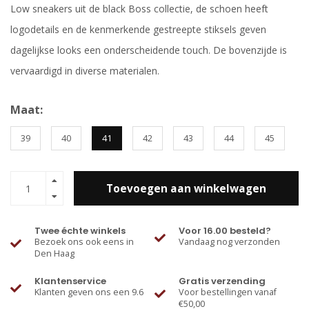
Low sneakers uit de black Boss collectie, de schoen heeft
logodetails en de kenmerkende gestreepte stiksels geven
dagelijkse looks een onderscheidende touch. De bovenzijde is
vervaardigd in diverse materialen.
Maat:
39
40
41
42
43
44
45
Toevoegen aan winkelwagen
Twee échte winkels
Voor 16.00 besteld?
Bezoek ons ook eens in
Vandaag nog verzonden
Den Haag
Klantenservice
Gratis verzending
Klanten geven ons een 9.6
Voor bestellingen vanaf
€50,00