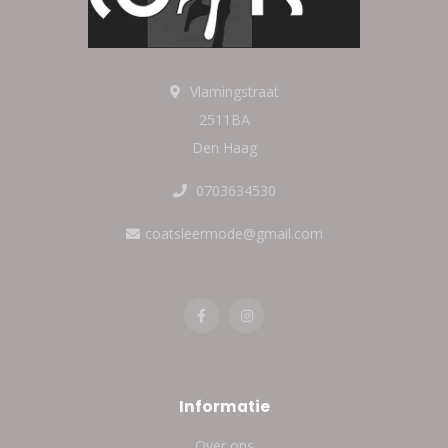
Vlamingstraat
2511BA
Den Haag
0703634530
coatsleermode@gmail.com
Informatie
Over ons