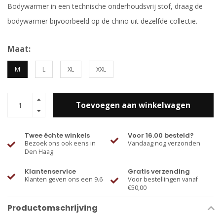
Bodywarmer in een technische onderhoudsvrij stof, draag de
bodywarmer bijvoorbeeld op de chino uit dezelfde collectie.
Maat:
M
L
XL
XXL
Toevoegen aan winkelwagen
Twee échte winkels
Voor 16.00 besteld?
Bezoek ons ook eens in
Vandaag nog verzonden
Den Haag
Klantenservice
Gratis verzending
Klanten geven ons een 9.6
Voor bestellingen vanaf
€50,00
Productomschrijving