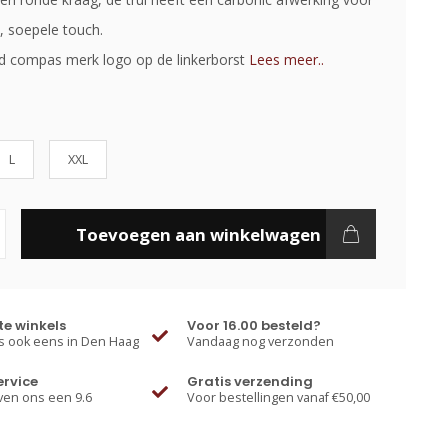
, soepele touch.
 compas merk logo op de linkerborst
Lees meer..
L
XXL
Toevoegen aan winkelwagen
e winkels
Voor 16.00 besteld?
 ook eens in Den Haag
Vandaag nog verzonden
ervice
Gratis verzending
ven ons een 9.6
Voor bestellingen vanaf €50,00