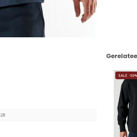
Gerelate
SALE -50
428