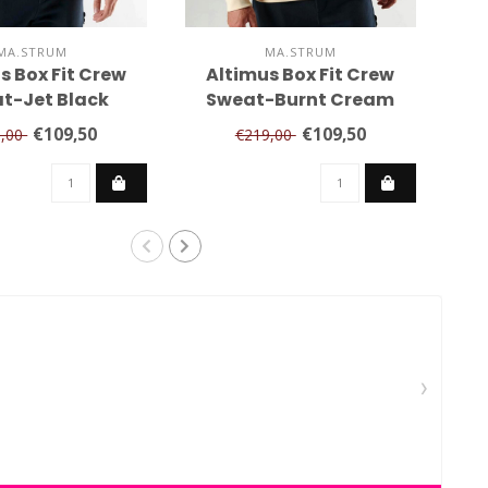
MA.STRUM
MA.STRUM
s Box Fit Crew
Altimus Box Fit Crew
Str
t-Jet Black
Sweat-Burnt Cream
€109,50
€109,50
9,00
€219,00