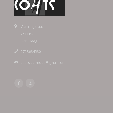
Vlamingstraat
2511BA
Den Haag
0703634530
coatsleermode@gmail.com