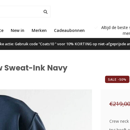
Altijd de beste 
ce
New in
Gratis verzending vanaf €50,00
Merken
Cadeaubonnen
mer
ijke actie: Gebruik code "Coats10 " voor 10% KORTING op niet-afgeprijsde ar
w Sweat-Ink Navy
SALE -50%
€219,0
Crew neck 
trui heeft 