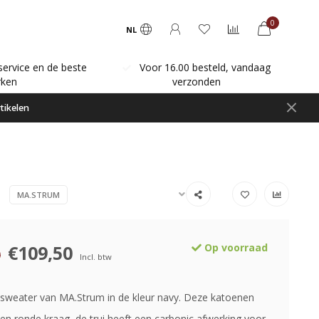
0
NL
service en de beste
Voor 16.00 besteld, vandaag
ken
verzonden
tikelen
MA.STRUM
€109,50
Op voorraad
0
Incl. btw
sweater van MA.Strum in de kleur navy. Deze katoenen
een ronde kraag, de trui heeft een carbonic afwerking voor