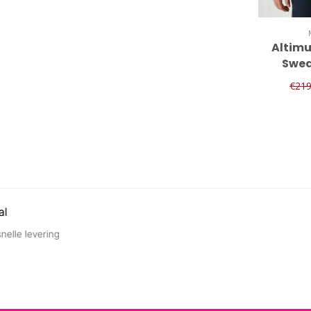
Altimu
Swea
€21