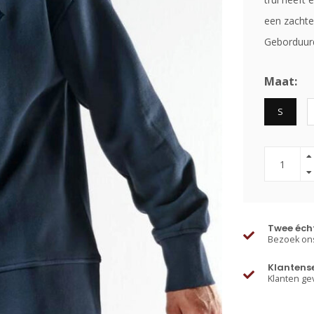
een zachte
Geborduurd
Maat:
S
Twee écht
Bezoek ons
Klantens
Klanten ge