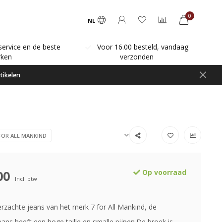
0
NL
service en de beste
Voor 16.00 besteld, vandaag
ken
verzonden
tikelen
FOR ALL MANKIND
00
Op voorraad
Incl. btw
erzachte jeans van het merk 7 for All Mankind, de
ans heeft een hoge taille en smalle pijpen.De broek is