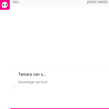
SKU
JSWXC440BD
9,4