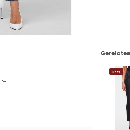
Gerelate
NEW
 3%