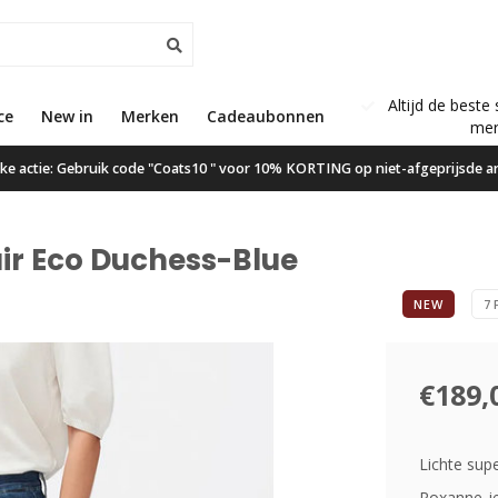
Altijd de beste 
ce
New in
Gratis verzending vanaf €50,00
Merken
Cadeaubonnen
mer
ijke actie: Gebruik code "Coats10 " voor 10% KORTING op niet-afgeprijsde ar
ir Eco Duchess-Blue
NEW
7 
€189,
Lichte sup
Roxanne-je