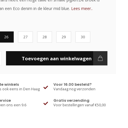
n een Eco denim in de kleur mid blue.
Lees meer..
26
27
28
29
30
Toevoegen aan winkelwagen
e winkels
Voor 16.00 besteld?
 ook eens in Den Haag
Vandaag nog verzonden
ervice
Gratis verzending
ven ons een 9.6
Voor bestellingen vanaf €50,00