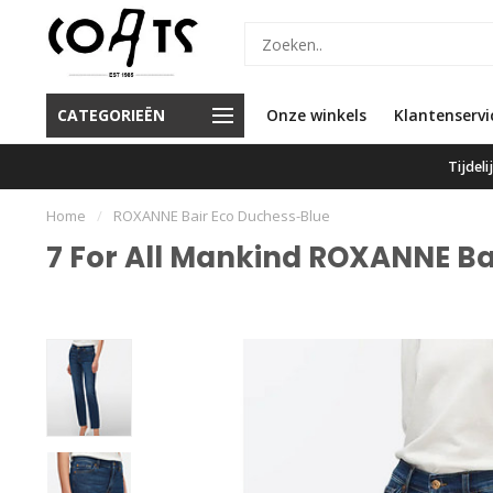
or 16.00 besteld, vandaag
CATEGORIEËN
Onze winkels
Klanten geven ons een 9.6
Klantenservi
verzonden
Tijdel
Home
/
ROXANNE Bair Eco Duchess-Blue
7 For All Mankind ROXANNE Ba