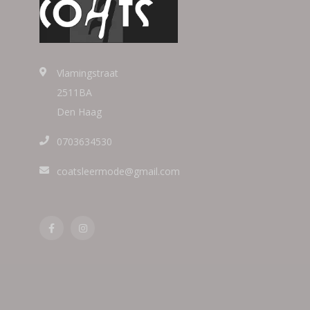
Vlamingstraat
2511BA
Den Haag
0703634530
coatsleermode@gmail.com