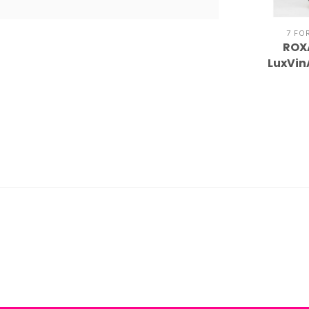
7 FO
ROX
LuxVin