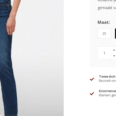
gemaakt va
Maat:
25
Twee écht
Bezoek ons
Klantens
Klanten ge