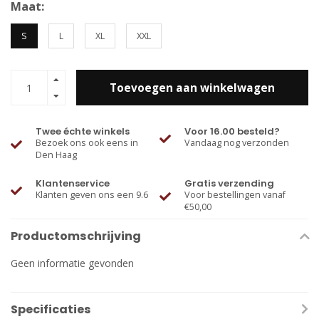
Maat:
S
L
XL
XXL
Toevoegen aan winkelwagen
Twee échte winkels
Voor 16.00 besteld?
Bezoek ons ook eens in
Vandaag nog verzonden
Den Haag
Klantenservice
Gratis verzending
Klanten geven ons een 9.6
Voor bestellingen vanaf
€50,00
Productomschrijving
Geen informatie gevonden
Specificaties