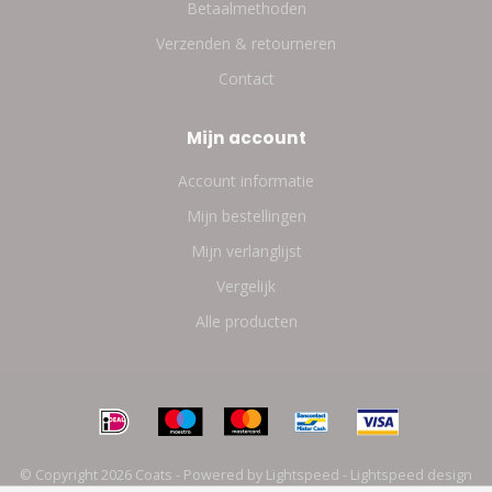
Betaalmethoden
Verzenden & retourneren
Contact
Mijn account
Account informatie
Mijn bestellingen
Mijn verlanglijst
Vergelijk
Alle producten
© Copyright 2026 Coats - Powered by
Lightspeed
-
Lightspeed design