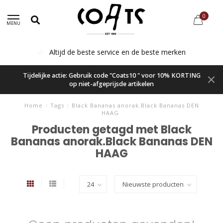
0
MENU
Altijd de beste service en de beste merken
Tijdelijke actie: Gebruik code "Coats10 " voor 10% KORTING
op niet-afgeprijsde artikelen
Home
/
Tags
/
Black Bananas anorak.Black Bananas DEN
HAAG
Producten getagd met Black
Bananas anorak.Black Bananas DEN
HAAG