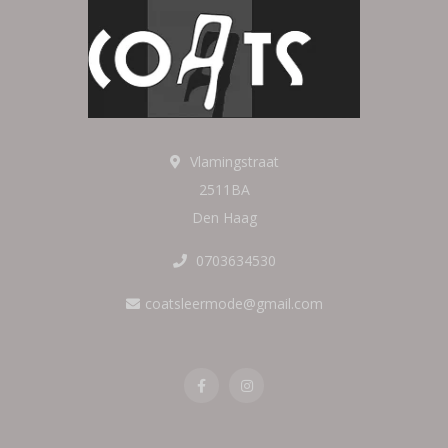
Vlamingstraat
2511BA
Den Haag
0703634530
coatsleermode@gmail.com