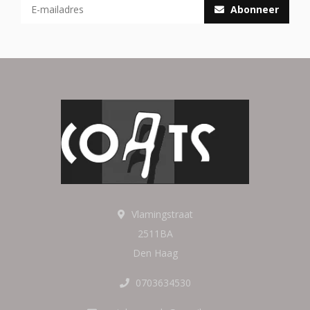
Abonneer
Vlamingstraat
2511BA
Den Haag
0703634530