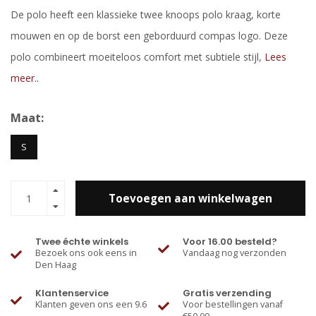
De polo heeft een klassieke twee knoops polo kraag, korte
mouwen en op de borst een geborduurd compas logo. Deze
polo combineert moeiteloos comfort met subtiele stijl,
Lees
meer..
Maat:
S
Toevoegen aan winkelwagen
Twee échte winkels
Voor 16.00 besteld?
Bezoek ons ook eens in
Vandaag nog verzonden
Den Haag
Klantenservice
Gratis verzending
Klanten geven ons een 9.6
Voor bestellingen vanaf